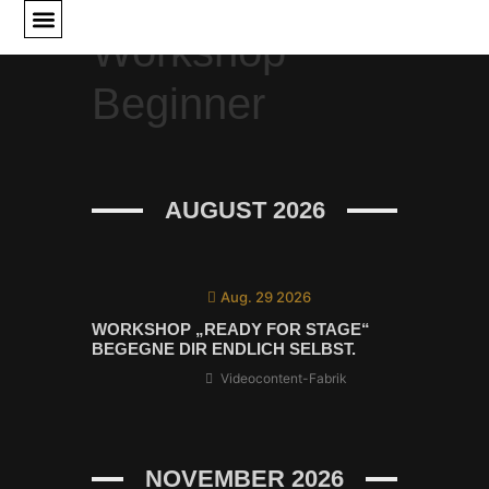
Workshop
Unser Angebot
Unsere Podcasts
Anfahrt-Übernachtung
Beginner
AUGUST 2026
Aug. 29 2026
WORKSHOP „READY FOR STAGE“
BEGEGNE DIR ENDLICH SELBST.
Videocontent-Fabrik
NOVEMBER 2026